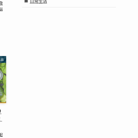
日常生活
食
悩
食品
リ
！
配