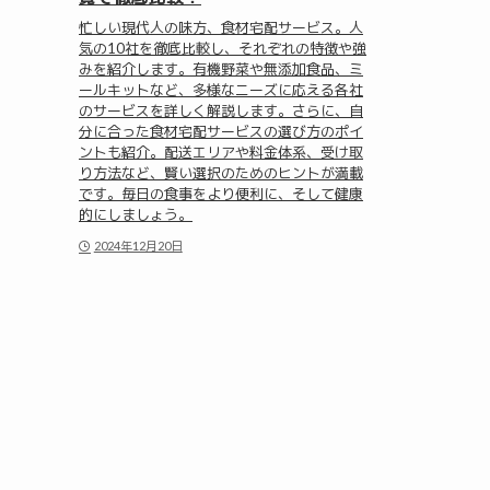
忙しい現代人の味方、食材宅配サービス。人
気の10社を徹底比較し、それぞれの特徴や強
みを紹介します。有機野菜や無添加食品、ミ
ールキットなど、多様なニーズに応える各社
のサービスを詳しく解説します。さらに、自
分に合った食材宅配サービスの選び方のポイ
ントも紹介。配送エリアや料金体系、受け取
り方法など、賢い選択のためのヒントが満載
です。毎日の食事をより便利に、そして健康
的にしましょう。
2024年12月20日