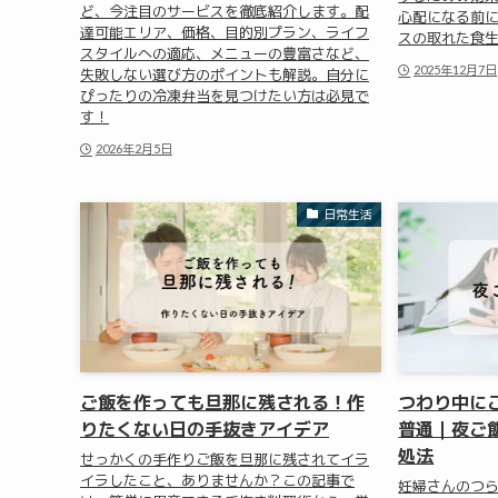
ど、今注目のサービスを徹底紹介します。配
心配になる前
達可能エリア、価格、目的別プラン、ライフ
スの取れた食
スタイルへの適応、メニューの豊富さなど、
2025年12月7日
失敗しない選び方のポイントも解説。自分に
ぴったりの冷凍弁当を見つけたい方は必見で
す！
2026年2月5日
日常生活
ご飯を作っても旦那に残される！作
つわり中に
りたくない日の手抜きアイデア
普通｜夜ご
処法
せっかくの手作りご飯を旦那に残されてイラ
イラしたこと、ありませんか？この記事で
妊婦さんのつ