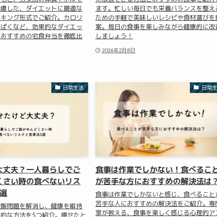
考慮した、ダイエットに最適な
ます。忙しい毎日でも栄養バランスを整え
ンキング形式でご紹介。カロリ
ための手軽で美味しいレシピや食材選びを
んぱくなど、効果的なダイエッ
案。毎日の食事を楽しみながら健康的に改
、おすすめの宅食弁当を徹底比
しましょう！
2026年2月8日
日常生活
日常
大丈夫？一人暮らしでご
食事は作業でしかない！食べるこ
くさい時の食べないリス
が苦手な方におすすめの解決法は
5選
食事は作業でしかないと感じ、食べること
苦手な人におすすめの解決法をご紹介。専
ご飯問題を解消し、健康を維持
家が教える、食事を楽しく感じる心理的ア
的な方法を5つ紹介。痩せたと