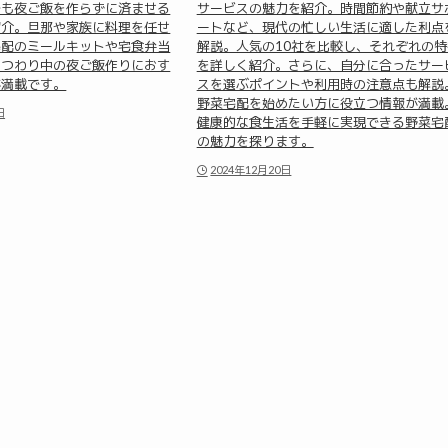
でも夜ご飯を作らずに済ませる
サービスの魅力を紹介。時間節約や献立サ
紹介。旦那や家族に料理を任せ
ートなど、現代の忙しい生活に適した利点
宅配のミールキットや宅食弁当
解説。人気の10社を比較し、それぞれの特
、つわり中の夜ご飯作りにおす
を詳しく紹介。さらに、自分に合ったサー
が満載です。
スを選ぶポイントや利用時の注意点も解説
野菜宅配を始めたい方に役立つ情報が満載
日
健康的な食生活を手軽に実現できる野菜宅
の魅力を探ります。
2024年12月20日