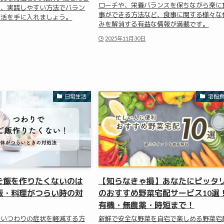
ローチや、栄養バランスを保ちながら楽に
に、実践しやすい方法でバラン
事ができる方法など、食事に関する様々な
生活を手に入れましょう。
みを解消する有益な情報が満載です。
2025年11月30日
日常生活
宅配
ご飯を作りたくないのは
【知らなきゃ損】あなたにピッタ
飯・料理がつらい時の対
のおすすめ野菜宅配サービス10選
有機・無農薬・時短まで！
らいつわりの症状を軽減する方
新鮮で安全な野菜を自宅で楽しめる野菜宅