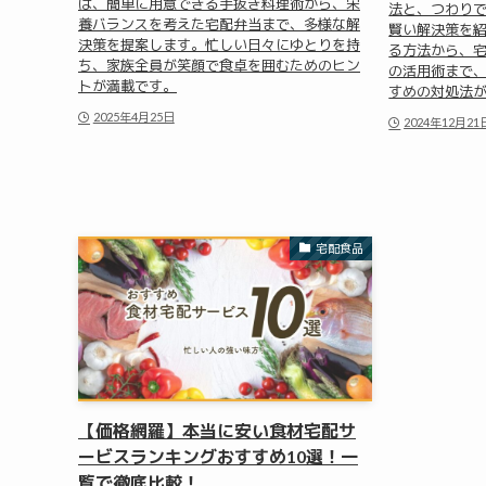
は、簡単に用意できる手抜き料理術から、栄
法と、つわり
養バランスを考えた宅配弁当まで、多様な解
賢い解決策を
決策を提案します。忙しい日々にゆとりを持
る方法から、
ち、家族全員が笑顔で食卓を囲むためのヒン
の活用術まで
トが満載です。
すめの対処法
2025年4月25日
2024年12月21
宅配食品
【価格網羅】本当に安い食材宅配サ
ービスランキングおすすめ10選！一
覧で徹底比較！