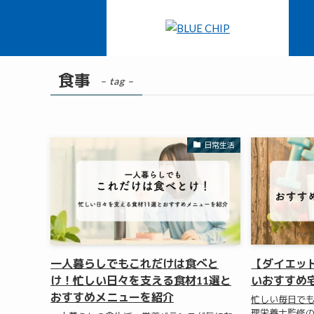
ホーム
食事
食事
– tag –
日常生活
一人暮らしでもこれだけは食べと
【ダイエッ
け！忙しい日々を支える食材11選と
いおすすめ
おすすめメニューを紹介
忙しい毎日で
理栄養士監修