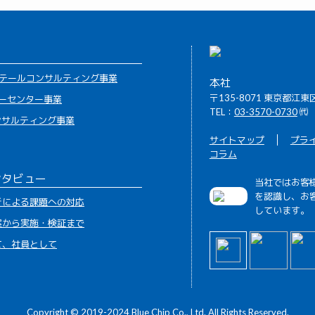
テールコンサルティング事業
本社
〒135-8071 東京都江東
ーセンター事業
TEL：
03-3570-0730
㈹
コンサルティング事業
サイトマップ
プラ
コラム
ンタビュー
当社ではお客
を認識し、お
析による課題への対応
しています。
案から実施・検証まで
て、社員として
Copyright © 2019-2024 Blue Chip Co., Ltd. All Rights Reserved.