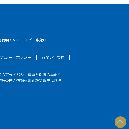
区有明3-6-11TFTビル東館8F
イバシー・ポリシー
お問い合わせ
様のプライバシー尊重と保護の重要性
客様の個人情報を厳正かつ厳重に管理