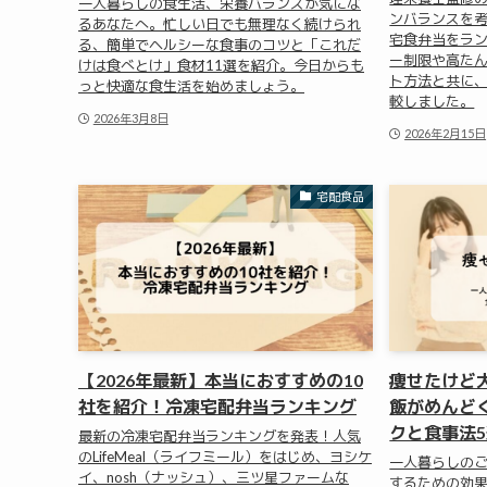
一人暮らしの食生活、栄養バランスが気にな
ンバランスを
るあなたへ。忙しい日でも無理なく続けられ
宅食弁当をラ
る、簡単でヘルシーな食事のコツと「これだ
ー制限や高た
けは食べとけ」食材11選を紹介。今日からも
ト方法と共に
っと快適な食生活を始めましょう。
較しました。
2026年3月8日
2026年2月15日
宅配食品
【2026年最新】本当におすすめの10
痩せたけど
社を紹介！冷凍宅配弁当ランキング
飯がめんど
クと食事法
最新の冷凍宅配弁当ランキングを発表！人気
のLifeMeal（ライフミール）をはじめ、ヨシケ
一人暮らしの
イ、nosh（ナッシュ）、三ツ星ファームな
するための効果