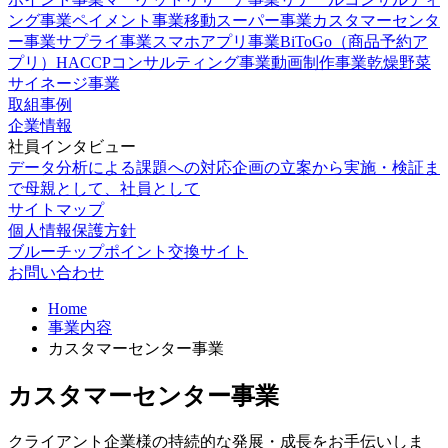
ング事業
ペイメント事業
移動スーパー事業
カスタマーセンタ
ー事業
サプライ事業
スマホアプリ事業
BiToGo（商品予約ア
プリ）
HACCPコンサルティング事業
動画制作事業
乾燥野菜
サイネージ事業
取組事例
企業情報
社員インタビュー
データ分析による課題への対応
企画の立案から実施・検証ま
で
母親として、社員として
サイトマップ
個人情報保護方針
ブルーチップポイント交換サイト
お問い合わせ
Home
事業内容
カスタマーセンター事業
カスタマーセンター事業
クライアント企業様の持続的な発展・成長をお手伝いしま