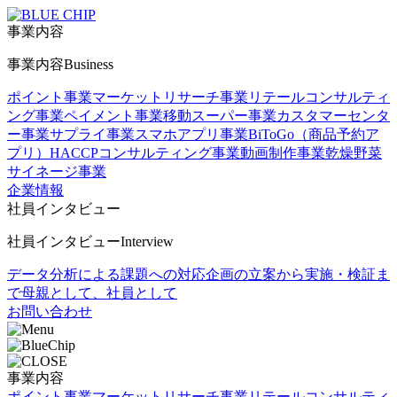
事業内容
事業内容
Business
ポイント事業
マーケットリサーチ事業
リテールコンサルティ
ング事業
ペイメント事業
移動スーパー事業
カスタマーセンタ
ー事業
サプライ事業
スマホアプリ事業
BiToGo（商品予約ア
プリ）
HACCPコンサルティング事業
動画制作事業
乾燥野菜
サイネージ事業
企業情報
社員インタビュー
社員インタビュー
Interview
データ分析による課題への対応
企画の立案から実施・検証ま
で
母親として、社員として
お問い合わせ
事業内容
ポイント事業
マーケットリサーチ事業
リテールコンサルティ