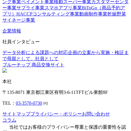
ング事業
ペイメント事業
移動スーパー事業
カスタマーセンタ
ー事業
サプライ事業
スマホアプリ事業
BiToGo（商品予約ア
プリ）
HACCPコンサルティング事業
動画制作事業
乾燥野菜
サイネージ事業
企業情報
社員インタビュー
データ分析による課題への対応
企画の立案から実施・検証ま
で
母親として、社員として
ブルーチップ 商品交換サイト
本社
〒135-8071 東京都江東区有明3-6-11TFTビル東館8F
TEL：
03-3570-0730
㈹
サイトマップ
プライバシー・ポリシー
お問い合わせ
コラム
当社ではお客様のプライバシー尊重と保護の重要性を認