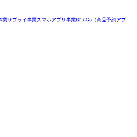
事業
サプライ事業
スマホアプリ事業
BiToGo（商品予約アプ