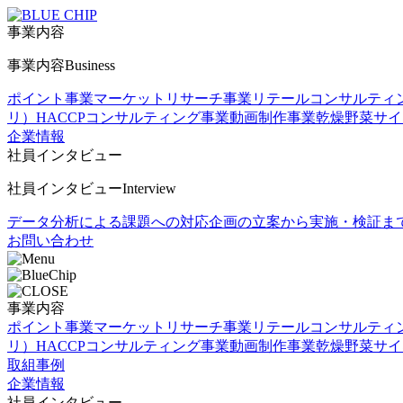
事業内容
事業内容
Business
ポイント事業
マーケットリサーチ事業
リテールコンサルティ
リ）
HACCPコンサルティング事業
動画制作事業
乾燥野菜
サイ
企業情報
社員インタビュー
社員インタビュー
Interview
データ分析による課題への対応
企画の立案から実施・検証ま
お問い合わせ
事業内容
ポイント事業
マーケットリサーチ事業
リテールコンサルティ
リ）
HACCPコンサルティング事業
動画制作事業
乾燥野菜
サイ
取組事例
企業情報
社員インタビュー