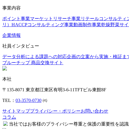
事業内容
ポイント事業
マーケットリサーチ事業
リテールコンサルティ
リ）
HACCPコンサルティング事業
動画制作事業
乾燥野菜
サイ
企業情報
社員インタビュー
データ分析による課題への対応
企画の立案から実施・検証ま
ブルーチップ 商品交換サイト
本社
〒135-8071 東京都江東区有明3-6-11TFTビル東館8F
TEL：
03-3570-0730
㈹
サイトマップ
プライバシー・ポリシー
お問い合わせ
コラム
当社ではお客様のプライバシー尊重と保護の重要性を認識