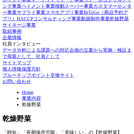
ング事業
ペイメント事業
移動スーパー事業
カスタマーセンタ
ー事業
サプライ事業
スマホアプリ事業
BiToGo（商品予約ア
プリ）
HACCPコンサルティング事業
動画制作事業
乾燥野菜
サイネージ事業
取組事例
企業情報
社員インタビュー
データ分析による課題への対応
企画の立案から実施・検証ま
で
母親として、社員として
サイトマップ
個人情報保護方針
ブルーチップポイント交換サイト
お問い合わせ
Home
事業内容
乾燥野菜
乾燥野菜
「時短」「長期保存可能」「美味しい」の【乾燥野菜】