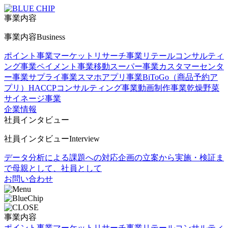
事業内容
事業内容
Business
ポイント事業
マーケットリサーチ事業
リテールコンサルティ
ング事業
ペイメント事業
移動スーパー事業
カスタマーセンタ
ー事業
サプライ事業
スマホアプリ事業
BiToGo（商品予約ア
プリ）
HACCPコンサルティング事業
動画制作事業
乾燥野菜
サイネージ事業
企業情報
社員インタビュー
社員インタビュー
Interview
データ分析による課題への対応
企画の立案から実施・検証ま
で
母親として、社員として
お問い合わせ
事業内容
ポイント事業
マーケットリサーチ事業
リテールコンサルティ