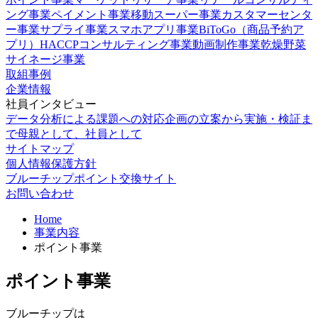
ング事業
ペイメント事業
移動スーパー事業
カスタマーセンタ
ー事業
サプライ事業
スマホアプリ事業
BiToGo（商品予約ア
プリ）
HACCPコンサルティング事業
動画制作事業
乾燥野菜
サイネージ事業
取組事例
企業情報
社員インタビュー
データ分析による課題への対応
企画の立案から実施・検証ま
で
母親として、社員として
サイトマップ
個人情報保護方針
ブルーチップポイント交換サイト
お問い合わせ
Home
事業内容
ポイント事業
ポイント事業
ブルーチップは