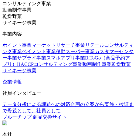
コンサルティング事業
動画制作事業
乾燥野菜
サイネージ事業
事業内容
ポイント事業
マーケットリサーチ事業
リテールコンサルティ
ング事業
ペイメント事業
移動スーパー事業
カスタマーセンタ
ー事業
サプライ事業
スマホアプリ事業
BiToGo（商品予約ア
プリ）
HACCPコンサルティング事業
動画制作事業
乾燥野菜
サイネージ事業
企業情報
社員インタビュー
データ分析による課題への対応
企画の立案から実施・検証ま
で
母親として、社員として
ブルーチップ 商品交換サイト
本社