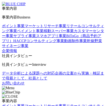
事業内容
事業内容
Business
ポイント事業
マーケットリサーチ事業
リテールコンサルティ
ング事業
ペイメント事業
移動スーパー事業
カスタマーセンタ
ー事業
サプライ事業
スマホアプリ事業
BiToGo（商品予約ア
プリ）
HACCPコンサルティング事業
動画制作事業
乾燥野菜
サイネージ事業
企業情報
社員インタビュー
社員インタビュー
Interview
データ分析による課題への対応
企画の立案から実施・検証ま
で
母親として、社員として
お問い合わせ
事業内容
ポイント事業
マーケットリサーチ事業
リテールコンサルティ