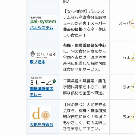
約♪
【安心×時短】パルシス
テムなら産直食材＆時短
ミールが充実
！スーパー
スーパー
パルシステム
並みの価格
で安全・美味
しい食卓を！
有機・無農薬野菜を中心
に、旬の食材を京都から
全国へお届け。環境や生
ちょっ
坂ノ途中
産者に配慮した持続可能
な食材宅配サービス。
千葉県産の無農薬・無化
学肥料野菜を中心に、新
ちょっ
無農薬野菜の
鮮な食材を全国へ直送。
ミレー
【食の安心】大地を守る
会なら、
有機・無添加食
材
が自宅に届く！環境に
ちょっ
もやさしく、旬の美味し
大地を守る会
さを実感して下さい。