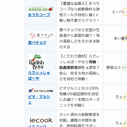
【豊富な品揃え】おうち
コープなら新鮮食材＆時
スーパー
おうちコープ
短ミールが自宅に届く♪
買い物不要でラクラク！
食べチョクなら全国の生
産者から直接お届け！旬
多い量
の美味しさをそのまま味
食べチョク
わえる
【こだわり食材】らでぃ
っしゅぼーやなら
有機・
低農薬野菜がたっぷり！
野菜はスー
らでぃっしゅ
安心・安全＆旬の美味し
ぼーや
さを自宅で体験！
ビオマルシェなら100％
有機JAS認証食材を自宅
ビオ・マルシ
ちょっ
にお届け！本物のオーガ
ェ
ニックを手軽に
カット済みの新鮮野菜を
宅配。調理の手間を省
ちょっ
き、時短料理をサポー
イエコック