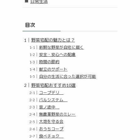
日常生活
目次
野菜宅配の魅力とは？
新鮮な野菜が自宅に届く
安全・安心への配慮
時間の節約
献立のサポート
自分の生活に合った選択が可能
野菜宅配おすすめ10選
コープデリ
パルシステム
坂ノ途中
無農薬野菜のミレー
大地を守る会
おうちコープ
食べチョク