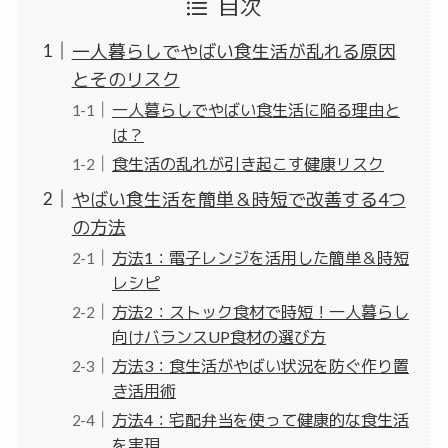
目次
一人暮らしでやばい食生活が乱れる原因
とそのリスク
一人暮らしでやばい食生活に陥る理由と
は？
食生活の乱れが引き起こす健康リスク
やばい食生活を簡単＆時短で改善する4つ
の方法
方法1：電子レンジを活用した簡単＆時短
レシピ
方法2：ストック食材で時短！一人暮らし
向けバランスUP食材の選び方
方法3：食生活がやばい状況を防ぐ作り置
き活用術
方法4：宅配弁当を使って健康的な食生活
を実現