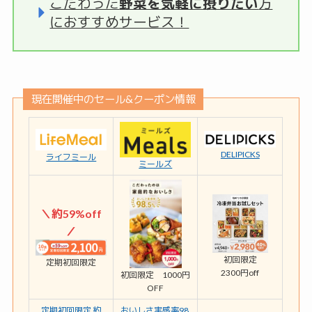
こだわった
野菜を気軽に摂りたい
方
におすすめサービス！
現在開催中のセール&クーポン情報
DELIPICKS
ライフミール
ミールズ
＼約59%off
／
初回限定
定期初回限定
2300円off
初回限定 1000円
OFF
定期初回限定 約
おいしさ実感率98.