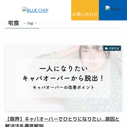
ホーム
宅食
お問い合わせ
宅食
– tag –
日常生活
【限界】キャパオーバーでひとりになりたい…原因と
解決法を徹底解説