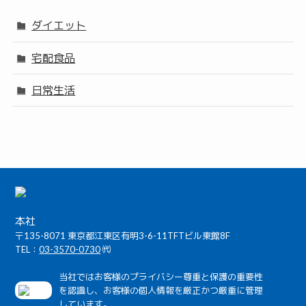
ダイエット
宅配食品
日常生活
本社
〒135-8071 東京都江東区有明3-6-11TFTビル東館8F
TEL：
03-3570-0730
㈹
当社ではお客様のプライバシー尊重と保護の重要性
を認識し、お客様の個人情報を厳正かつ厳重に管理
しています。