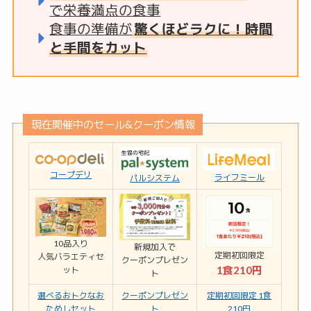
で栄養満点の食事
食事の準備が
驚くほどラクに！時間
と手間をカット
現在開催中のセール&クーポン情報
コープデリ
ライフミール
パルシステム
10品入り
新規加入で
定期初回限定
人気バラエティセ
クーポンプレゼン
1食210円
ット
ト
選べるおトクなお
クーポンプレゼン
定期初回限定 1食
ためしセット
ト
210円