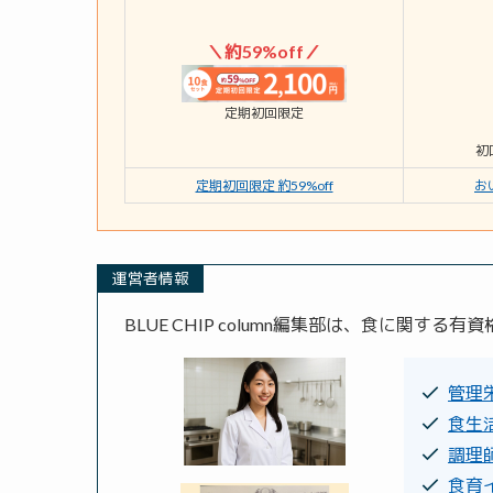
＼約59%off／
定期初回限定
初
定期初回限定 約59%off
お
運営者情報
BLUE CHIP column編集部は、食に関
管理
食生
調理
食育