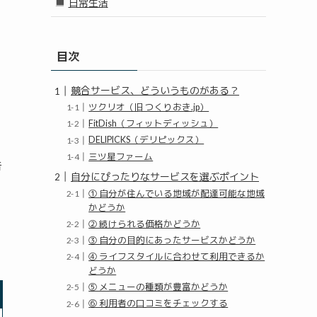
日常生活
目次
競合サービス、どういうものがある？
ツクリオ（旧 つくりおき.jp）
FitDish（フィットディッシュ）
DELIPICKS（デリピックス）
三ツ星ファーム
告
自分にぴったりなサービスを選ぶポイント
① 自分が住んでいる地域が配達可能な地域
かどうか
② 続けられる価格かどうか
③ 自分の目的にあったサービスかどうか
④ ライフスタイルに合わせて利用できるか
どうか
⑤ メニューの種類が豊富かどうか
⑥ 利用者の口コミをチェックする