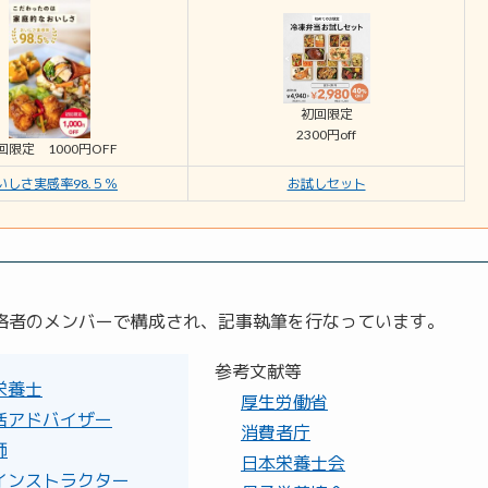
初回限定
2300円off
回限定 1000円OFF
いしさ実感率98.５％
お試しセット
する有資格者のメンバーで構成され、記事執筆を行なっています。
参考文献等
栄養士
厚生労働省
活アドバイザー
消費者庁
師
日本栄養士会
インストラクター