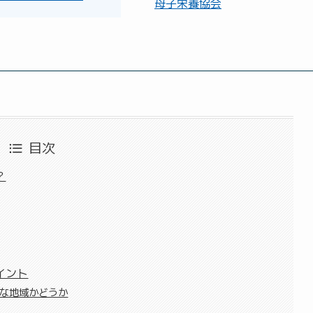
母子栄養協会
目次
？
イント
能な地域かどうか