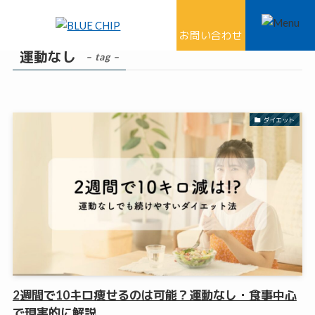
ホーム
運動なし
お問い合わせ
運動なし
– tag –
ダイエット
2週間で10キロ痩せるのは可能？運動なし・食事中心
で現実的に解説