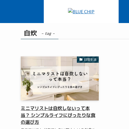
ホーム
自炊
自炊
– tag –
日常生活
ミニマリストは自炊しないって本
当？ シンプルライフにぴったりな食
の選び方