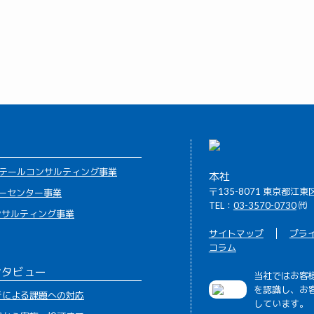
テールコンサルティング事業
本社
〒135-8071 東京都江東
ーセンター事業
TEL：
03-3570-0730
㈹
コンサルティング事業
サイトマップ
プラ
コラム
ンタビュー
当社ではお客
を認識し、お
析による課題への対応
しています。