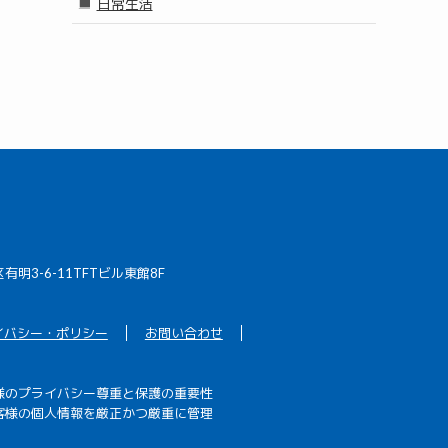
日常生活
区有明3-6-11TFTビル東館8F
イバシー・ポリシー
お問い合わせ
様のプライバシー尊重と保護の重要性
客様の個人情報を厳正かつ厳重に管理