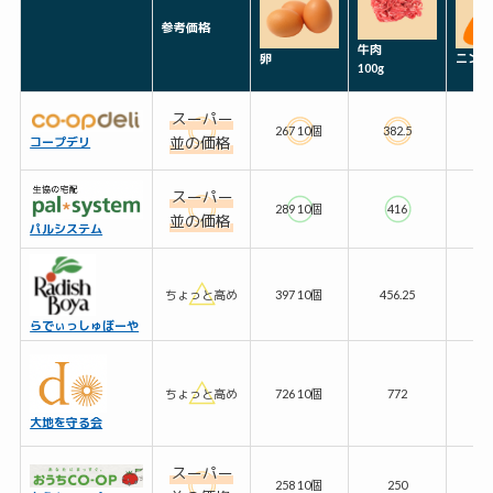
参考価格
牛肉
卵
ニンジン
100g
スーパー
267 10個
382.5
31
並の価格
コープデリ
スーパー
289 10個
416
3
並の価格
パルシステム
ちょっと高め
397 10個
456.25
4
らでぃっしゅぼーや
ちょっと高め
726 10個
772
6
大地を守る会
スーパー
258 10個
250
5