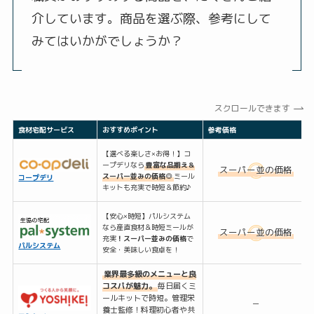
介しています。商品を選ぶ際、参考にして
みてはいかがでしょうか？
スクロールできます
食材宅配サービス
おすすめポイント
参考価格
【選べる楽しさ×お得！】コ
ープデリなら
豊富な品揃え＆
スーパー並の価格
スーパー並みの価格◎
ミール
コープデリ
キットも充実で時短＆節約♪
【安心×時短】パルシステム
なら産直食材＆時短ミールが
スーパー並の価格
充実
！スーパー並みの価格
で
パルシステム
安全・美味しい食卓を！
業界最多級のメニューと良
コスパが魅力。
毎日届くミ
ールキットで時短。管理栄
ー
養士監修！料理初心者や共