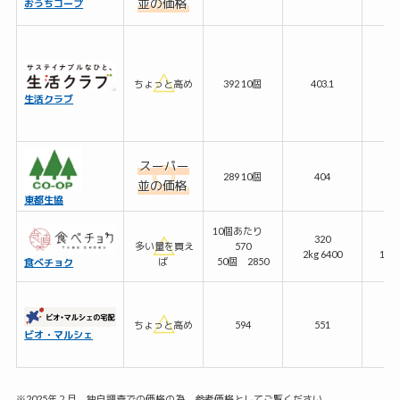
並の価格
おうちコープ
ちょっと高め
392 10個
403.1
3
生活クラブ
スーパー
289 10個
404
3
並の価格
東都生協
10個あたり
320
1
多い量を買え
570
2kg 6400
10kg
ば
50個 2850
食べチョク
ちょっと高め
594
551
7
ビオ・マルシェ
※2025年２月、独自調査での価格の為、参考価格としてご覧ください。