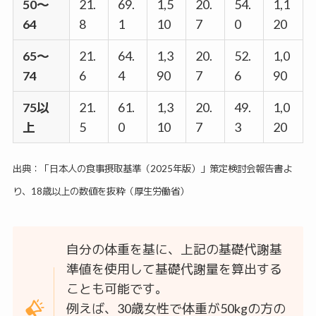
50～
21.
69.
1,5
20.
54.
1,1
64
8
1
10
7
0
20
65～
21.
64.
1,3
20.
52.
1,0
74
6
4
90
7
6
90
75以
21.
61.
1,3
20.
49.
1,0
上
5
0
10
7
3
20
出典：「日本人の食事摂取基準（2025年版）」策定検討会報告書よ
り、18歳以上の数値を抜粋（厚生労働省）
自分の体重を基に、上記の基礎代謝基
準値を使用して基礎代謝量を算出する
ことも可能です。
例えば、30歳女性で体重が50kgの方の