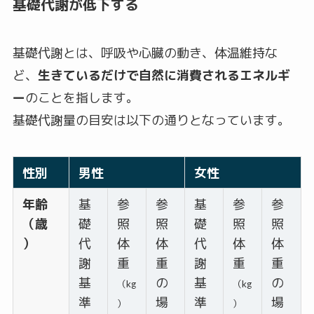
基礎代謝が低下する
基礎代謝とは、呼吸や心臓の動き、体温維持な
ど、
生きているだけで自然に消費されるエネルギ
ー
のことを指します。
基礎代謝量の目安は以下の通りとなっています。
性別
男性
女性
年齢
基
参
参
基
参
参
（歳
礎
照
照
礎
照
照
）
代
体
体
代
体
体
謝
重
重
謝
重
重
基
の
基
の
（kg
（kg
準
場
準
場
）
）