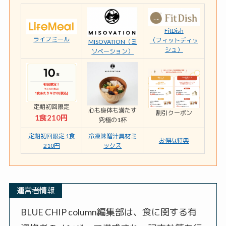
FitDish
ライフミール
（フィットディッ
MISOVATION（ミ
シュ）
ソベーション）
定期初回限定
心も身体も満たす
割引クーポン
1食210円
究極の1杯
定期初回限定 1食
冷凍味噌汁具材ミ
お得な特典
210円
ックス
運営者情報
BLUE CHIP column編集部は、食に関する有