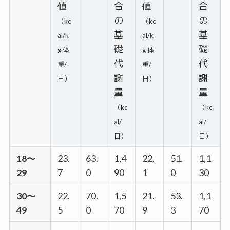
値
合
値
合
の
の
（kc
（kc
基
基
al/k
al/k
礎
礎
g 体
g 体
代
代
重/
重/
謝
謝
日）
日）
量
量
（kc
（kc
al/
al/
日）
日）
18～
23.
63.
1,4
22.
51.
1,1
29
7
0
90
1
0
30
30～
22.
70.
1,5
21.
53.
1,1
49
5
0
70
9
3
70