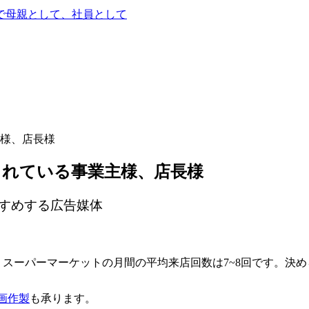
で
母親として、社員として
様、店長様
されている事業主様、店長様
すめする広告媒体
、スーパーマーケットの月間の平均来店回数は7~8回です。決
画作製
も承ります。