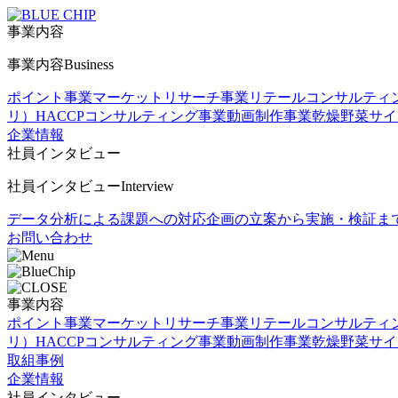
事業内容
事業内容
Business
ポイント事業
マーケットリサーチ事業
リテールコンサルティ
リ）
HACCPコンサルティング事業
動画制作事業
乾燥野菜
サイ
企業情報
社員インタビュー
社員インタビュー
Interview
データ分析による課題への対応
企画の立案から実施・検証ま
お問い合わせ
事業内容
ポイント事業
マーケットリサーチ事業
リテールコンサルティ
リ）
HACCPコンサルティング事業
動画制作事業
乾燥野菜
サイ
取組事例
企業情報
社員インタビュー