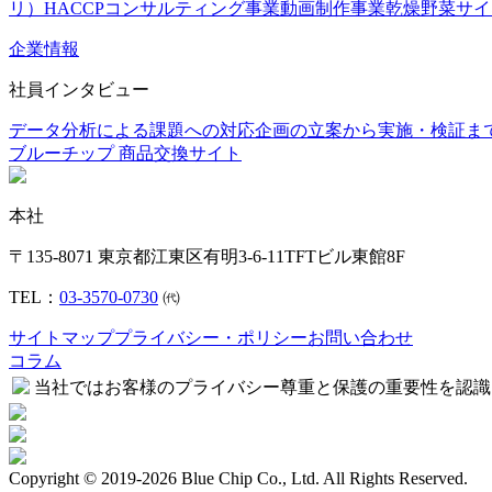
リ）
HACCPコンサルティング事業
動画制作事業
乾燥野菜
サイ
企業情報
社員インタビュー
データ分析による課題への対応
企画の立案から実施・検証ま
ブルーチップ 商品交換サイト
本社
〒135-8071 東京都江東区有明3-6-11TFTビル東館8F
TEL：
03-3570-0730
㈹
サイトマップ
プライバシー・ポリシー
お問い合わせ
コラム
当社ではお客様のプライバシー尊重と保護の重要性を認識
Copyright © 2019-2026 Blue Chip Co., Ltd. All Rights Reserved.