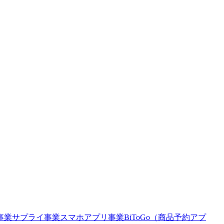
事業
サプライ事業
スマホアプリ事業
BiToGo（商品予約アプ