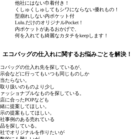
他社にはない巾着付き！
くしゅくしゅしてもシワにならない優れもの！
型崩れしない内ポケット付
Lulu.だけのオリジナルPocket！
内ポケットがあるおかげで、
何を入れても綺麗なカタチをkeepします！
エコバッグの仕入れに関するお悩みごとを解決！
コバッグの仕入れ先を探しているが、
示会などに行ってもいつも同じものしか
当たらない。
取り扱いのものより少し
ァッショナブルなものを探している。
店に合ったPOPなども
緒に提案してほしい。
示の提案もしてほしい。
社事例のある売れている
品を探している。
社でオリジナルを作りたいが
数的にも難しいが、