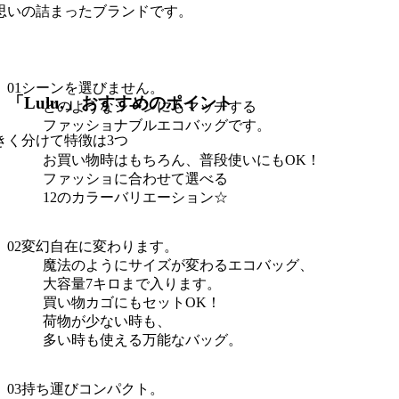
思いの詰まったブランドです。
01
シーンを選びません。
「Lulu.」おすすめのポイント
どのようなシーンにもマッチする
ファッショナブルエコバッグです。
きく分けて特徴は3つ
お買い物時はもちろん、普段使いにもOK！
ファッショに合わせて選べる
12のカラーバリエーション☆
02
変幻自在に変わります。
魔法のようにサイズが変わるエコバッグ、
大容量7キロまで入ります。
買い物カゴにもセットOK！
荷物が少ない時も、
多い時も使える万能なバッグ。
03
持ち運びコンパクト。