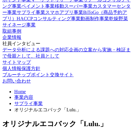
ング事業
ペイメント事業
移動スーパー事業
カスタマーセンタ
ー事業
サプライ事業
スマホアプリ事業
BiToGo（商品予約ア
プリ）
HACCPコンサルティング事業
動画制作事業
乾燥野菜
サイネージ事業
取組事例
企業情報
社員インタビュー
データ分析による課題への対応
企画の立案から実施・検証ま
で
母親として、社員として
サイトマップ
個人情報保護方針
ブルーチップポイント交換サイト
お問い合わせ
Home
事業内容
サプライ事業
オリジナルエコバック「Lulu.」
オリジナルエコバック「Lulu.」