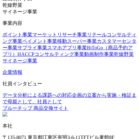
乾燥野菜
サイネージ事業
事業内容
ポイント事業
マーケットリサーチ事業
リテールコンサルティ
ング事業
ペイメント事業
移動スーパー事業
カスタマーセンタ
ー事業
サプライ事業
スマホアプリ事業
BiToGo（商品予約ア
プリ）
HACCPコンサルティング事業
動画制作事業
乾燥野菜
サイネージ事業
企業情報
社員インタビュー
データ分析による課題への対応
企画の立案から実施・検証ま
で
母親として、社員として
ブルーチップ 商品交換サイト
本社
〒135-8071 東京都江東区有明3-6-11TFTビル東館8F