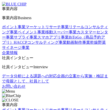
事業内容
事業内容
Business
ポイント事業
マーケットリサーチ事業
リテールコンサルティ
ング事業
ペイメント事業
移動スーパー事業
カスタマーセンタ
ー事業
サプライ事業
スマホアプリ事業
BiToGo（商品予約ア
プリ）
HACCPコンサルティング事業
動画制作事業
乾燥野菜
サイネージ事業
企業情報
社員インタビュー
社員インタビュー
Interview
データ分析による課題への対応
企画の立案から実施・検証ま
で
母親として、社員として
お問い合わせ
事業内容
ポイント事業
マーケットリサーチ事業
リテールコンサルティ