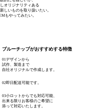
しオリジナリティある
新しいものを取り扱いたい。
EMもやってみたい。
ブルーチップがおすすめする特徴
01
デザインから
試作、製造まで
自社オリジナルで作成します。
02
即日配送可能です。
03
小ロットからでも対応可能、
出来る限りお客様のご希望に
添って対応いたします。