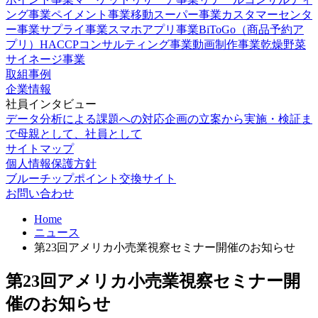
ング事業
ペイメント事業
移動スーパー事業
カスタマーセンタ
ー事業
サプライ事業
スマホアプリ事業
BiToGo（商品予約ア
プリ）
HACCPコンサルティング事業
動画制作事業
乾燥野菜
サイネージ事業
取組事例
企業情報
社員インタビュー
データ分析による課題への対応
企画の立案から実施・検証ま
で
母親として、社員として
サイトマップ
個人情報保護方針
ブルーチップポイント交換サイト
お問い合わせ
Home
ニュース
第23回アメリカ小売業視察セミナー開催のお知らせ
第23回アメリカ小売業視察セミナー開
催のお知らせ