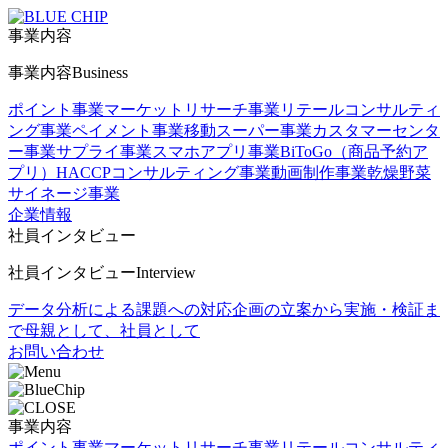
事業内容
事業内容
Business
ポイント事業
マーケットリサーチ事業
リテールコンサルティ
ング事業
ペイメント事業
移動スーパー事業
カスタマーセンタ
ー事業
サプライ事業
スマホアプリ事業
BiToGo（商品予約ア
プリ）
HACCPコンサルティング事業
動画制作事業
乾燥野菜
サイネージ事業
企業情報
社員インタビュー
社員インタビュー
Interview
データ分析による課題への対応
企画の立案から実施・検証ま
で
母親として、社員として
お問い合わせ
事業内容
ポイント事業
マーケットリサーチ事業
リテールコンサルティ