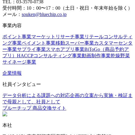
TEL：03-3570-0738
受付時間：10：00〜17：00（土日・祝日・年末年始を除く）
メール：
souken@bluechip.co.jp
事業内容
ポイント事業
マーケットリサーチ事業
リテールコンサルティ
ング事業
ペイメント事業
移動スーパー事業
カスタマーセンタ
ー事業
サプライ事業
スマホアプリ事業
BiToGo（商品予約ア
プリ）
HACCPコンサルティング事業
動画制作事業
乾燥野菜
サイネージ事業
企業情報
社員インタビュー
データ分析による課題への対応
企画の立案から実施・検証ま
で
母親として、社員として
ブルーチップ 商品交換サイト
本社