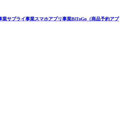
事業
サプライ事業
スマホアプリ事業
BiToGo（商品予約アプ