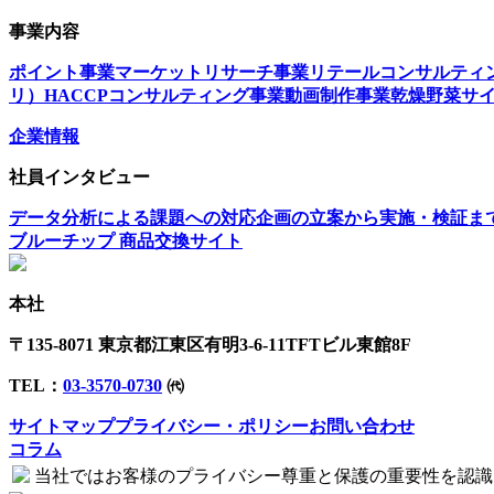
事業内容
ポイント事業
マーケットリサーチ事業
リテールコンサルティ
リ）
HACCPコンサルティング事業
動画制作事業
乾燥野菜
サ
企業情報
社員インタビュー
データ分析による課題への対応
企画の立案から実施・検証ま
ブルーチップ 商品交換サイト
本社
〒135-8071 東京都江東区有明3-6-11TFTビル東館8F
TEL：
03-3570-0730
㈹
サイトマップ
プライバシー・ポリシー
お問い合わせ
コラム
当社ではお客様のプライバシー尊重と保護の重要性を認識