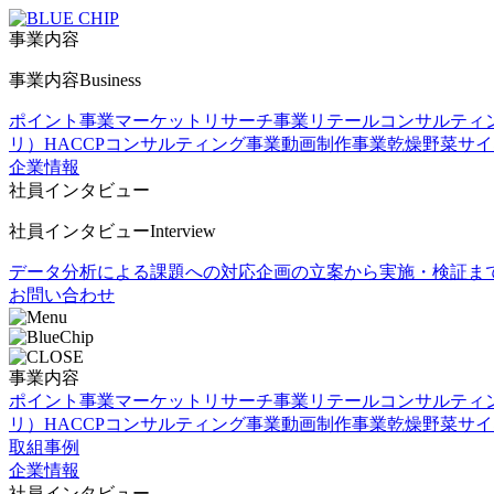
事業内容
事業内容
Business
ポイント事業
マーケットリサーチ事業
リテールコンサルティ
リ）
HACCPコンサルティング事業
動画制作事業
乾燥野菜
サイ
企業情報
社員インタビュー
社員インタビュー
Interview
データ分析による課題への対応
企画の立案から実施・検証ま
お問い合わせ
事業内容
ポイント事業
マーケットリサーチ事業
リテールコンサルティ
リ）
HACCPコンサルティング事業
動画制作事業
乾燥野菜
サイ
取組事例
企業情報
社員インタビュー