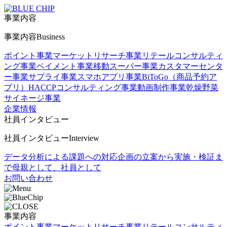
事業内容
事業内容
Business
ポイント事業
マーケットリサーチ事業
リテールコンサルティ
ング事業
ペイメント事業
移動スーパー事業
カスタマーセンタ
ー事業
サプライ事業
スマホアプリ事業
BiToGo（商品予約ア
プリ）
HACCPコンサルティング事業
動画制作事業
乾燥野菜
サイネージ事業
企業情報
社員インタビュー
社員インタビュー
Interview
データ分析による課題への対応
企画の立案から実施・検証ま
で
母親として、社員として
お問い合わせ
事業内容
ポイント事業
マーケットリサーチ事業
リテールコンサルティ