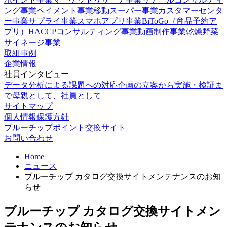
ング事業
ペイメント事業
移動スーパー事業
カスタマーセンタ
ー事業
サプライ事業
スマホアプリ事業
BiToGo（商品予約ア
プリ）
HACCPコンサルティング事業
動画制作事業
乾燥野菜
サイネージ事業
取組事例
企業情報
社員インタビュー
データ分析による課題への対応
企画の立案から実施・検証ま
で
母親として、社員として
サイトマップ
個人情報保護方針
ブルーチップポイント交換サイト
お問い合わせ
Home
ニュース
ブルーチップ カタログ交換サイトメンテナンスのお知
らせ
ブルーチップ カタログ交換サイトメン