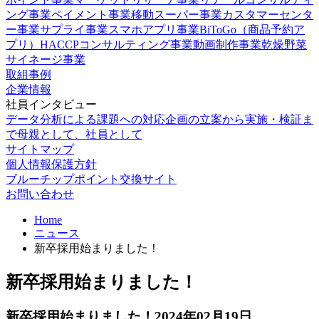
ング事業
ペイメント事業
移動スーパー事業
カスタマーセンタ
ー事業
サプライ事業
スマホアプリ事業
BiToGo（商品予約ア
プリ）
HACCPコンサルティング事業
動画制作事業
乾燥野菜
サイネージ事業
取組事例
企業情報
社員インタビュー
データ分析による課題への対応
企画の立案から実施・検証ま
で
母親として、社員として
サイトマップ
個人情報保護方針
ブルーチップポイント交換サイト
お問い合わせ
Home
ニュース
新卒採用始まりました！
新卒採用始まりました！
新卒採用始まりました！
2024年02月19日