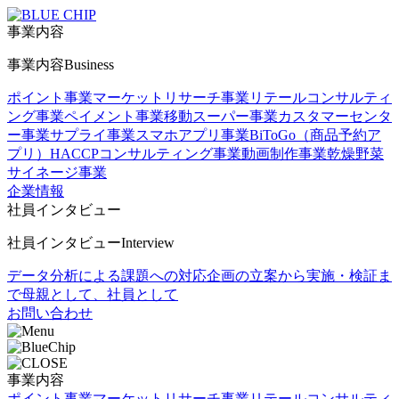
事業内容
事業内容
Business
ポイント事業
マーケットリサーチ事業
リテールコンサルティ
ング事業
ペイメント事業
移動スーパー事業
カスタマーセンタ
ー事業
サプライ事業
スマホアプリ事業
BiToGo（商品予約ア
プリ）
HACCPコンサルティング事業
動画制作事業
乾燥野菜
サイネージ事業
企業情報
社員インタビュー
社員インタビュー
Interview
データ分析による課題への対応
企画の立案から実施・検証ま
で
母親として、社員として
お問い合わせ
事業内容
ポイント事業
マーケットリサーチ事業
リテールコンサルティ