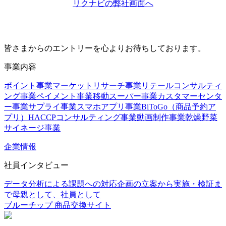
リクナビの弊社画面へ
皆さまからのエントリーを心よりお待ちしております。
事業内容
ポイント事業
マーケットリサーチ事業
リテールコンサルティ
ング事業
ペイメント事業
移動スーパー事業
カスタマーセンタ
ー事業
サプライ事業
スマホアプリ事業
BiToGo（商品予約ア
プリ）
HACCPコンサルティング事業
動画制作事業
乾燥野菜
サイネージ事業
企業情報
社員インタビュー
データ分析による課題への対応
企画の立案から実施・検証ま
で
母親として、社員として
ブルーチップ 商品交換サイト