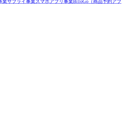
事業
サプライ事業
スマホアプリ事業
BiToGo（商品予約アプ