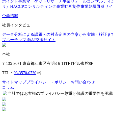
ポイント事業
マーケットリサーチ事業
リテールコンサルティ
リ）
HACCPコンサルティング事業
動画制作事業
乾燥野菜
サイ
企業情報
社員インタビュー
データ分析による課題への対応
企画の立案から実施・検証ま
ブルーチップ 商品交換サイト
本社
〒135-8071 東京都江東区有明3-6-11TFTビル東館8F
TEL：
03-3570-0730
㈹
サイトマップ
プライバシー・ポリシー
お問い合わせ
コラム
当社ではお客様のプライバシー尊重と保護の重要性を認識