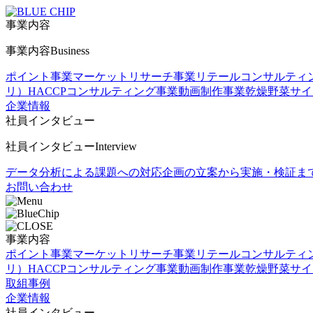
事業内容
事業内容
Business
ポイント事業
マーケットリサーチ事業
リテールコンサルティ
リ）
HACCPコンサルティング事業
動画制作事業
乾燥野菜
サイ
企業情報
社員インタビュー
社員インタビュー
Interview
データ分析による課題への対応
企画の立案から実施・検証ま
お問い合わせ
事業内容
ポイント事業
マーケットリサーチ事業
リテールコンサルティ
リ）
HACCPコンサルティング事業
動画制作事業
乾燥野菜
サイ
取組事例
企業情報
社員インタビュー